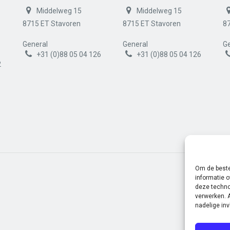
Middelweg 15
Middelweg 15
8715 ET Stavoren
8715 ET Stavoren
8
General
General
Ge
+31 (0)88 05 04 126
+31 (0)88 05 04 126
2
Om de beste
informatie o
deze techno
verwerken. 
nadelige in