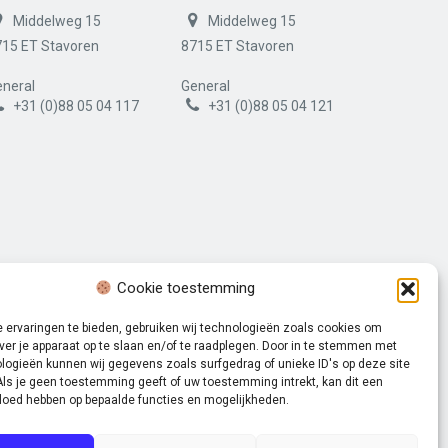
Middelweg 15
Middelweg 15
715 ET Stavoren
8715 ET Stavoren
neral
General
+31 (0)88 05 04 117
+31 (0)88 05 04 121
Cookie toestemming
 ervaringen te bieden, gebruiken wij technologieën zoals cookies om
ver je apparaat op te slaan en/of te raadplegen. Door in te stemmen met
logieën kunnen wij gegevens zoals surfgedrag of unieke ID's op deze site
Als je geen toestemming geeft of uw toestemming intrekt, kan dit een
Volg ons op:
vloed hebben op bepaalde functies en mogelijkheden.