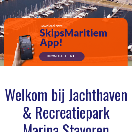
Download onze
SkipsMaritiem
App!
DOWNLOAD HIER
Welkom bij Jachthaven
& Recreatiepark
Marina Stavoren