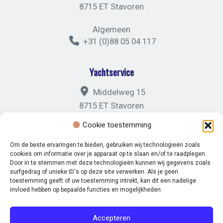
8715 ET Stavoren
Algemeen
+31 (0)88 05 04 117
Yachtservice
Middelweg 15
8715 ET Stavoren
Cookie toestemming
Algemeen
+31 (0)88 05 04 121
Om de beste ervaringen te bieden, gebruiken wij technologieën zoals
cookies om informatie over je apparaat op te slaan en/of te raadplegen.
Door in te stemmen met deze technologieën kunnen wij gegevens zoals
surfgedrag of unieke ID's op deze site verwerken. Als je geen
toestemming geeft of uw toestemming intrekt, kan dit een nadelige
invloed hebben op bepaalde functies en mogelijkheden.
© 2026 Marina Stavoren. -
Disclaimer
-
Privacybeleid
Accepteren
Volg ons op: