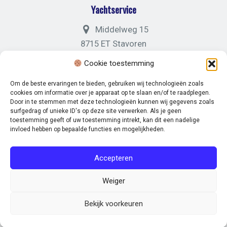
Yachtservice
Middelweg 15
8715 ET Stavoren
Cookie toestemming
Algemeen
+31 (0)88 05 04 121
Om de beste ervaringen te bieden, gebruiken wij technologieën zoals
cookies om informatie over je apparaat op te slaan en/of te raadplegen.
Door in te stemmen met deze technologieën kunnen wij gegevens zoals
surfgedrag of unieke ID's op deze site verwerken. Als je geen
toestemming geeft of uw toestemming intrekt, kan dit een nadelige
invloed hebben op bepaalde functies en mogelijkheden.
© 2026 Marina Stavoren. -
Disclaimer
-
Privacybeleid
Accepteren
Volg ons op:
Weiger
Bekijk voorkeuren