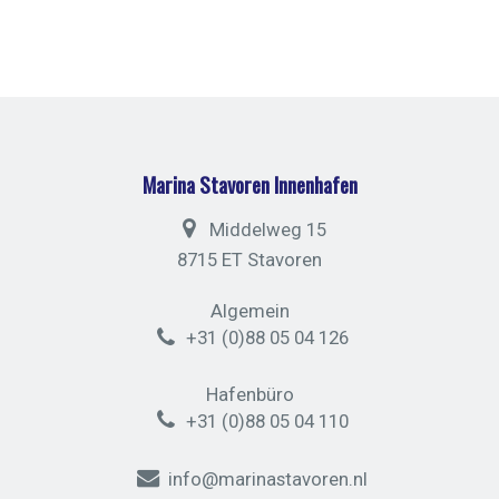
Marina Stavoren Innenhafen
Middelweg 15
8715 ET Stavoren
Algemein
+31 (0)88 05 04 126
Hafenbüro
+31 (0)88 05 04 110
info@marinastavoren.nl