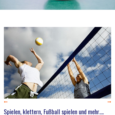
Spielen, klettern, Fußball spielen und mehr….