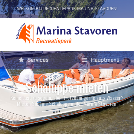
WELKOM BIJ RECREATIEPARK MARINA STAVOREN!
Services
Hauptmenü
Schaluppe mieten
Keine Lust zu segeln, aber trotzdem gerne aufs Wasser?
Mieten Sie eine Schaluppe in der Marina Stavoren.