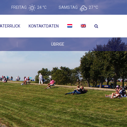
FREITAG
24 °
C
SAMSTAG
27 °
C
ATERRIJCK
KONTAKTDATEN
ÜBRIGE