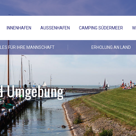
INNENHAFEN
AUSSENHAFEN
CAMPING SÚDERMEER
W
LES FÜR IHRE MANNSCHAFT
ERHOLUNG AN LAND
nd Umgebung