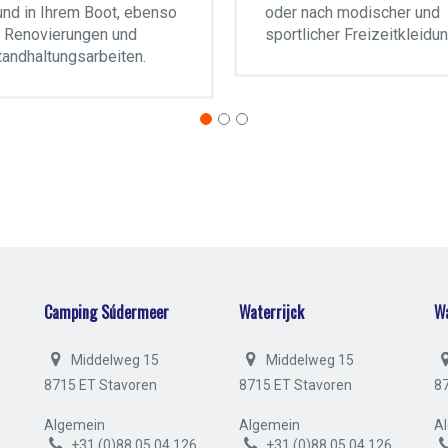
und in Ihrem Boot, ebenso
oder nach modischer und
 Renovierungen und
sportlicher Freizeitkleidu
tandhaltungsarbeiten.
Camping Súdermeer
Waterrijck
W
Middelweg 15
Middelweg 15
8715 ET Stavoren
8715 ET Stavoren
8
Algemein
Algemein
A
+31 (0)88 05 04 126
+31 (0)88 05 04 126