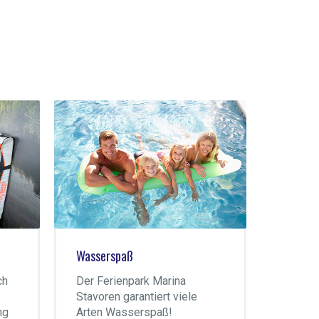
Wasserspaß
Campin
ch
Der Ferienpark Marina
Der Ca
Stavoren garantiert viele
liegt a
ng
Arten Wasserspaß!
IJssel