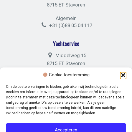
8715 ET Stavoren
Algemein
+31 (0)88 05 04 117
Yachtservice
Middelweg 15
8715 ET Stavoren
Cookie toestemming
Algemein
+31 (0)88 05 04 121
Om de beste ervaringen te bieden, gebruiken wij technologieën zoals
cookies om informatie over je apparaat op te slaan en/of te raadplegen.
Door in te stemmen met deze technologieën kunnen wij gegevens zoals
surfgedrag of unieke ID's op deze site verwerken. Als je geen
toestemming geeft of uw toestemming intrekt, kan dit een nadelige
invloed hebben op bepaalde functies en mogelijkheden.
© 2026 Marina Stavoren. -
Disclaimer
-
Privacybeleid
Accepteren
Volg ons op: