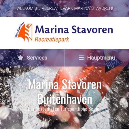
WELKOM BIJ RECREATIEPARK MARINA STAVOREN!
Services
Hauptmenü
Marina Stavoren
Buitenhaven
Der beste Hafen für sportliche Segler