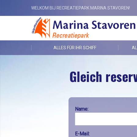
WELKOM BIJ RECREATIEPARK MARINA STAVOREN!
ALLES FÜR IHR SCHIFF
AL
Gleich reser
Name:
E-Mail: