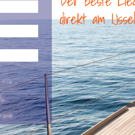
Der beste Lie
direkt am IJsse