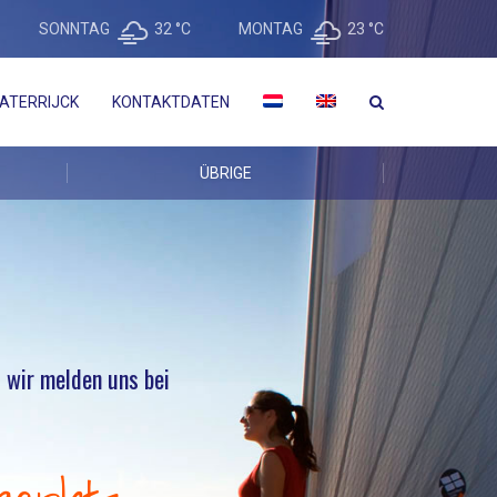
SONNTAG
32 °
C
MONTAG
23 °
C
ATERRIJCK
KONTAKTDATEN
ÜBRIGE
– wir melden uns bei