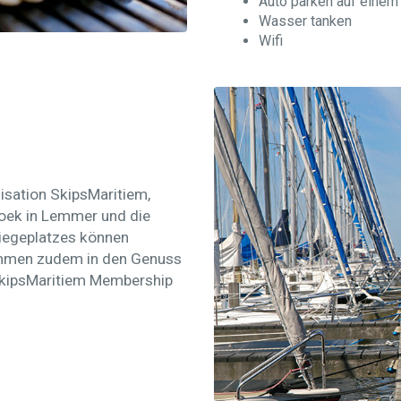
Auto parken auf eine
Wasser tanken
Wifi
isation SkipsMaritiem,
oek in Lemmer und die
 Liegeplatzes können
ommen zudem in den Genuss
e SkipsMaritiem Membership