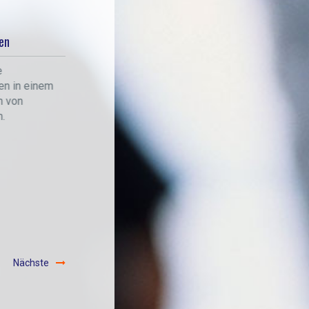
50 % Ermäßigung
en
50 % Ermäßigung auf
e
Übernachtungen in einem
en in einem
anderen Hafen von
n von
SkipsMaritiem, wenn die
.
10 kostenlosen
Übernachtungen
aufgebraucht sind.
Nächste