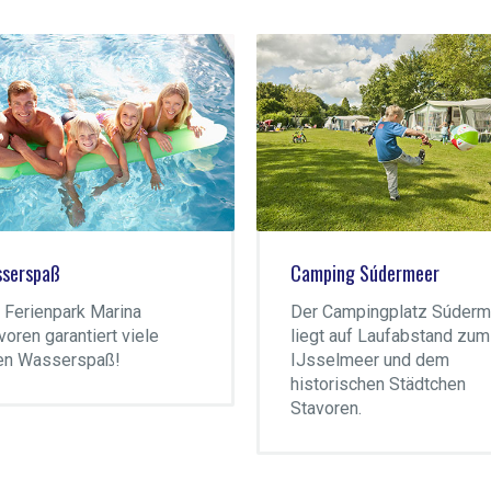
ping Súdermeer
SkipsLodge
 Campingplatz Súdermeer
Wenn Sie Komfort wünsch
gt auf Laufabstand zum
aber den Charme eines
selmeer und dem
Zeltes genießen möchten,
torischen Städtchen
buchen Sie dann unsere
voren.
SkipsLodge.