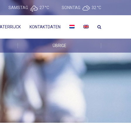
SAMSTAG
27 °
C
SONNTAG
32 °
C
ATERRIJCK
KONTAKTDATEN
ÜBRIGE