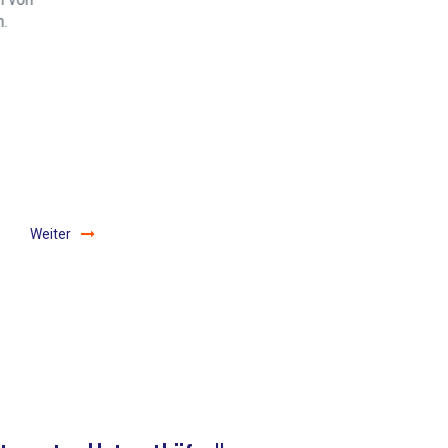
SkipsMaritiem, wenn die
.
10 kostenlosen
Übernachtungen
aufgebraucht sind.
Weiter