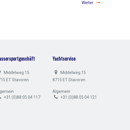
Weiter
assersportgeschäft
Yachtservice
Middelweg 15
Middelweg 15
715 ET Stavoren
8715 ET Stavoren
lgemein
Algemein
+31 (0)88 05 04 117
+31 (0)88 05 04 121