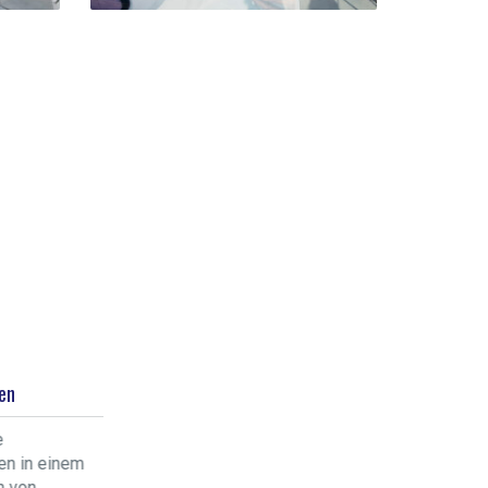
50 % Ermäßigung
en
50 % Ermäßigung auf
e
Übernachtungen in einem
en in einem
anderen Hafen von
n von