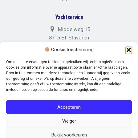
Yachtservice
Middelweg 15
8715 ET Stavoren
Cookie toestemming
Algemein
+31 (0)88 05 04 121
Om de beste ervaringen te bieden, gebruiken wij technologieën zoals
cookies om informatie over je apparaat op te slaan en/of te raadplegen.
Door in te stemmen met deze technologieën kunnen wij gegevens zoals
surfgedrag of unieke ID's op deze site verwerken. Als je geen
toestemming geeft of uw toestemming intrekt, kan dit een nadelige
invloed hebben op bepaalde functies en mogelijkheden.
© 2026 Marina Stavoren. -
Disclaimer
-
Privacybeleid
Accepteren
Volg ons op:
Weiger
Bekijk voorkeuren